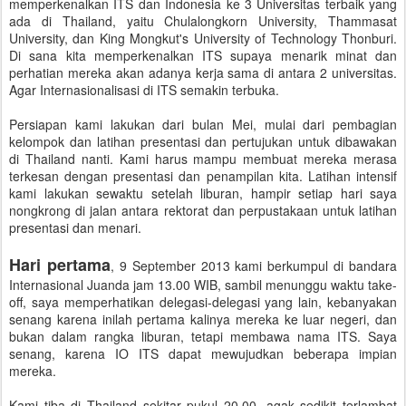
memperkenalkan ITS dan Indonesia ke 3 Universitas terbaik yang
ada di Thailand, yaitu Chulalongkorn University, Thammasat
University, dan King Mongkut's University of Technology Thonburi.
Di sana kita memperkenalkan ITS supaya menarik minat dan
perhatian mereka akan adanya kerja sama di antara 2 universitas.
Agar Internasionalisasi di ITS semakin terbuka.
Persiapan kami lakukan dari bulan Mei, mulai dari pembagian
kelompok dan latihan presentasi dan pertujukan untuk dibawakan
di Thailand nanti. Kami harus mampu membuat mereka merasa
terkesan dengan presentasi dan penampilan kita. Latihan intensif
kami lakukan sewaktu setelah liburan, hampir setiap hari saya
nongkrong di jalan antara rektorat dan perpustakaan untuk latihan
presentasi dan menari.
Hari pertama
, 9 September 2013 kami berkumpul di bandara
Internasional Juanda jam 13.00 WIB, sambil menunggu waktu take-
off, saya memperhatikan delegasi-delegasi yang lain, kebanyakan
senang karena inilah pertama kalinya mereka ke luar negeri, dan
bukan dalam rangka liburan, tetapi membawa nama ITS. Saya
senang, karena IO ITS dapat mewujudkan beberapa impian
mereka.
Kami tiba di Thailand sekitar pukul 20.00, agak sedikit terlambat