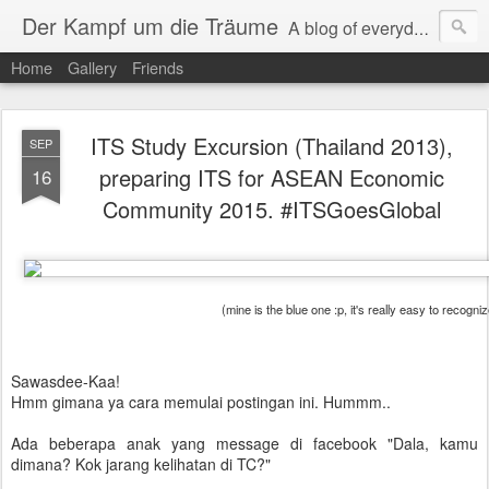
Der Kampf um die Träume
A blog of everyday life and traveling experience.
Home
Gallery
Friends
ITS Study Excursion (Thailand 2013),
SEP
preparing ITS for ASEAN Economic
16
Community 2015. #ITSGoesGlobal
(mine is the blue one :p, it's really easy to recognize
Sawasdee-Kaa!
Hmm gimana ya cara memulai postingan ini. Hummm..
Ada beberapa anak yang message di facebook "Dala, kamu
dimana? Kok jarang kelihatan di TC?"