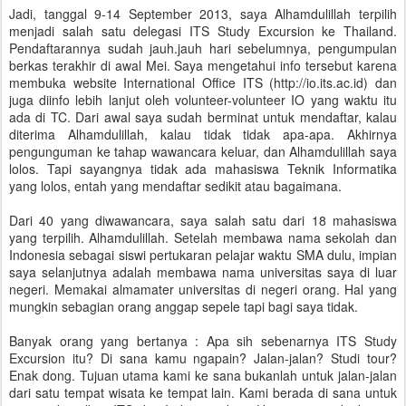
Jadi, tanggal 9-14 September 2013, saya Alhamdulillah terpilih
menjadi salah satu delegasi ITS Study Excursion ke Thailand.
Pendaftarannya sudah jauh.jauh hari sebelumnya, pengumpulan
berkas terakhir di awal Mei. Saya mengetahui info tersebut karena
membuka website International Office ITS (http://io.its.ac.id) dan
juga diinfo lebih lanjut oleh volunteer-volunteer IO yang waktu itu
ada di TC. Dari awal saya sudah berminat untuk mendaftar, kalau
diterima Alhamdulillah, kalau tidak tidak apa-apa. Akhirnya
pengunguman ke tahap wawancara keluar, dan Alhamdulillah saya
lolos. Tapi sayangnya tidak ada mahasiswa Teknik Informatika
yang lolos, entah yang mendaftar sedikit atau bagaimana.
Dari 40 yang diwawancara, saya salah satu dari 18 mahasiswa
yang terpilih. Alhamdulillah. Setelah membawa nama sekolah dan
Indonesia sebagai siswi pertukaran pelajar waktu SMA dulu, impian
saya selanjutnya adalah membawa nama universitas saya di luar
negeri. Memakai almamater universitas di negeri orang. Hal yang
mungkin sebagian orang anggap sepele tapi bagi saya tidak.
Banyak orang yang bertanya : Apa sih sebenarnya ITS Study
Excursion itu? Di sana kamu ngapain? Jalan-jalan? Studi tour?
Enak dong. Tujuan utama kami ke sana bukanlah untuk jalan-jalan
dari satu tempat wisata ke tempat lain. Kami berada di sana untuk