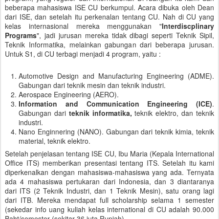
beberapa mahasiswa ISE CU berkumpul. Acara dibuka oleh Dean
dari ISE, dan setelah itu perkenalan tentang CU. Nah di CU yang
kelas internasional mereka menggunakan "
Interdiscplinary
Programs
", jadi jurusan mereka tidak dibagi seperti Teknik Sipil,
Teknik Informatika, melainkan gabungan dari beberapa jurusan.
Untuk S1, di CU terbagi menjadi 4 program, yaitu :
Automotive Design and Manufacturing Engineering (ADME).
Gabungan dari teknik mesin dan teknik industri.
Aerospace Engineering (AERO).
Information and Communication Engineering (ICE)
.
Gabungan dari
teknik informatika,
teknik elektro, dan teknik
industri.
Nano Enginnering (NANO). Gabungan dari teknik kimia, teknik
material, teknik elektro.
Setelah penjelasan tentang ISE CU, Ibu Maria (Kepala International
Office ITS) memberikan presentasi tentang ITS. Setelah itu kami
diperkenalkan dengan mahasiswa-mahasiswa yang ada. Ternyata
ada 4 mahasiswa pertukaran dari Indonesia, dan 3 diantaranya
dari ITS (2 Teknik Industri, dan 1 Teknik Mesin), satu orang lagi
dari ITB. Mereka mendapat full scholarship selama 1 semester
(sekedar info uang kuliah kelas international di CU adalah 90.000
Baht/semester (sekitar 36 juta Rupiah).