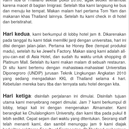
karena macet di bagian Imigrasi. Setelah tiba kami langsung ke bus
dan menuju ke tempat. Makan malam hari pertama Tom Yam dan
makanan khas Thailand lainnya. Setelah itu kami check in di hotel
dan beristirahat.
Hari kedua
, kami berkumpul di lobby hotel jam 8. Dikarenakan
pada tanggal itu kami tidak memiliki janji dengan universitas, hari ini
diisi dengan jalan-jalan. Pertama ke Honey Bee (tempat produksi
madu), setelah itu ke Jewel's Factory. Makan siang kami adalah all-
you-can-eat di Asia Hotel, dan sudah itu waktu untuk shopping di
Platinum Mall. Setelah itu kami makan malam di sebuah restauran.
Di situ kami bertemu dengan mahasiswa-mahasiswi Universitas
Diponegroro (UNDIP) jurusan Teknik Lingkungan Angkatan 2010
yang sedang mengadakan KKL di Thailand selama 4 hari.
Kebetulan mereka baru tiba dan ternyata satu hotel dengan kita.
Hari ketiga
: disinilah perjalanan ini dimulai. Disinilah tujuan
utama kami menyebrang negeri dimulai. Jam 7 kami berkumpul di
lobby, tetapi kali ini dengan mengenakan Almamater. Kami
berangkat ke Chulalongkorn University, dan kami tiba pada pukul 8
lebih sedikit. Cepat sejam dari waktu yang ditentukan. Seorang staff
telah menanti kami, dan sambil menunggu jam 9 kami diajak