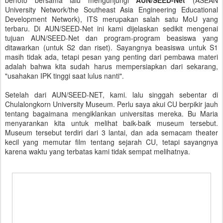
berfoto bersama lalu mengunjungi
AUN/SEED-Net
(ASEAN
University Network/the Southeast Asia Engineering Educational
Development Network), ITS merupakan salah satu MoU yang
terbaru. Di AUN/SEED-Net ini kami dijelaskan sedikit mengenai
tujuan AUN/SEED-Net dan program-program beasiswa yang
ditawarkan (untuk S2 dan riset). Sayangnya beasiswa untuk S1
masih tidak ada, tetapi pesan yang penting dari pembawa materi
adalah bahwa kita sudah harus mempersiapkan dari sekarang,
"usahakan IPK tinggi saat lulus nanti".
Setelah dari AUN/SEED-NET, kami. lalu singgah sebentar di
Chulalongkorn University Museum. Perlu saya akui CU berpikir jauh
tentang bagaimana mengiklankan universitas mereka. Bu Maria
menyarankan kita untuk melihat baik-baik museum tersebut.
Museum tersebut terdiri dari 3 lantai, dan ada semacam theater
kecil yang memutar film tentang sejarah CU, tetapi sayangnya
karena waktu yang terbatas kami tidak sempat melihatnya.