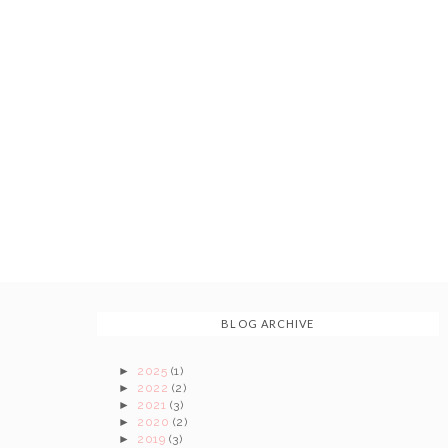
BLOG ARCHIVE
►
2025
(1)
►
2022
(2)
►
2021
(3)
►
2020
(2)
►
2019
(3)