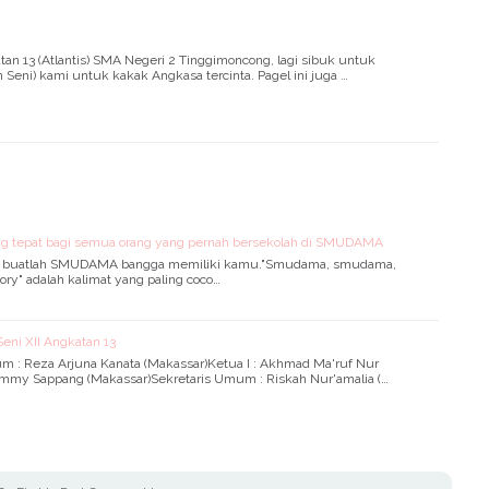
an 13 (Atlantis) SMA Negeri 2 Tinggimoncong, lagi sibuk untuk
Seni) kami untuk kakak Angkasa tercinta. Pagel ini juga …
ng tepat bagi semua orang yang pernah bersekolah di SMUDAMA
pi buatlah SMUDAMA bangga memiliki kamu."Smudama, smudama,
ry" adalah kalimat yang paling coco…
eni XII Angkatan 13
 : Reza Arjuna Kanata (Makassar)Ketua I : Akhmad Ma'ruf Nur
Jimmy Sappang (Makassar)Sekretaris Umum : Riskah Nur'amalia (…