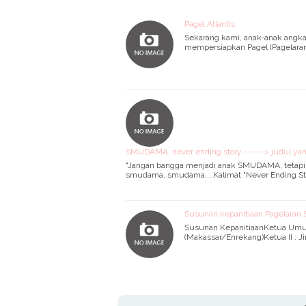
Pagel Atlantis
Sekarang kami, anak-anak angkat
mempersiapkan Pagel (Pagelaran 
SMUDAMA, never ending story ------> judul ya
"Jangan bangga menjadi anak SMUDAMA, teta
smudama, smudama....Kalimat "Never Ending Sto
Susunan kepanitiaan Pagelaran S
Susunan KepanitiaanKetua Umum
(Makassar/Enrekang)Ketua II : 