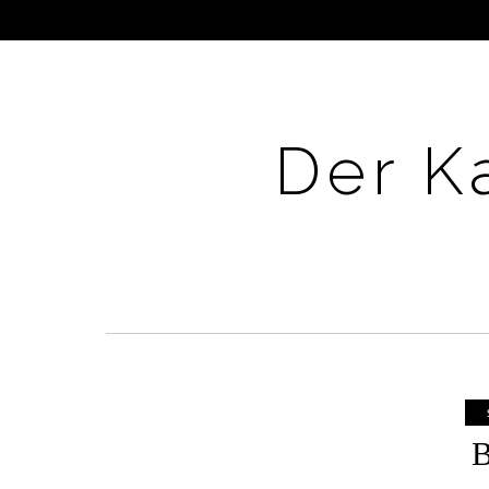
Der K
B