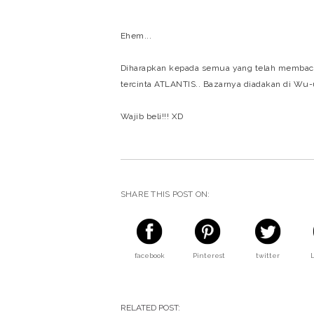
Ehem...
Diharapkan kepada semua yang telah membaca 
tercinta ATLANTIS.. Bazarnya diadakan di Wu
Wajib beli!!! XD
SHARE THIS POST ON:
facebook
Pinterest
twitter
RELATED POST: