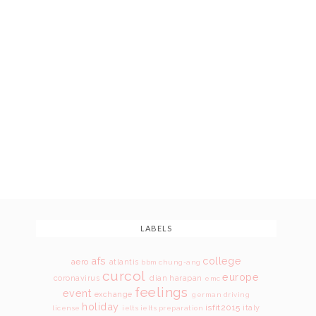
LABELS
afs
college
aero
atlantis
bbm
chung-ang
curcol
europe
coronavirus
dian harapan
emc
feelings
event
exchange
german driving
holiday
isfit2015
italy
license
ielts
ielts preparation