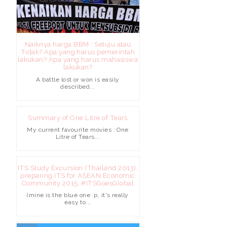
Naiknya harga BBM : Setuju atau
Tidak? Apa yang harus pemerintah
lakukan? Apa yang harus mahasiswa
lakukan?
A battle lost or won is easily
described...
Summary of One Litre of Tears
My current favourite movies : One
Litre of Tears...
ITS Study Excursion (Thailand 2013),
preparing ITS for ASEAN Economic
Community 2015. #ITSGoesGlobal
(mine is the blue one :p, it's really
easy to...